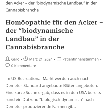
Homöopathie für den Acker –
der “biodynamische
Landbau” in der
Cannabisbranche
Beitrags-
Beitrag
Beitrags-
Gero
März 21, 2024
PatientInnenstimmen
Autor:
veröffentlicht:
Kategorie:
Beitrags-
0 Kommentare
Kommentare:
Im US-Recreational-Markt werden auch nach
Demeter-Standard angebaute Blüten angeboten.
Eine kurze Suche ergab, dass es in den USA bereits
rund ein Dutzend “biologisch-dynamisch” nach
Demeter produzierende Farmen gibt.