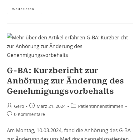
Homöopathie
Weiterlesen
Für
Den
Acker
–
Der
“biodynamische
Landbau”
In
Der
Cannabisbranche
G-BA: Kurzbericht zur
Anhörung zur Änderung des
Genehmigungsvorbehalts
Beitrags-
Beitrag
Beitrags-
Gero
März 21, 2024
PatientInnenstimmen
Autor:
veröffentlicht:
Kategorie:
Beitrags-
0 Kommentare
Kommentare:
Am Montag, 10.03.2024, fand die Anhörung des G-BA
zur Änderung des uns Medizincalcannabispatienten