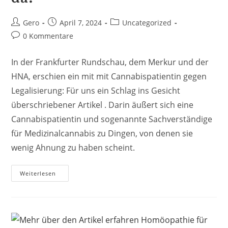
Beitrags-
Beitrag
Beitrags-
Gero
April 7, 2024
Uncategorized
Autor:
veröffentlicht:
Kategorie:
Beitrags-
0 Kommentare
Kommentare:
In der Frankfurter Rundschau, dem Merkur und der
HNA, erschien ein mit mit Cannabispatientin gegen
Legalisierung: Für uns ein Schlag ins Gesicht
überschriebener Artikel . Darin äußert sich eine
Cannabispatientin und sogenannte Sachverständige
für Medizinalcannabis zu Dingen, von denen sie
wenig Ahnung zu haben scheint.
Ist
Weiterlesen
Dann
Noch
Genug
Für
Alle
Da?