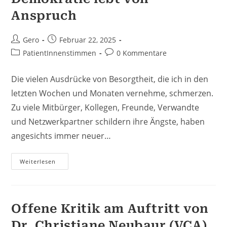
Anspruch
Beitrags-
Beitrag
Gero
Februar 22, 2025
Autor:
veröffentlicht:
Beitrags-
Beitrags-
PatientInnenstimmen
0 Kommentare
Kategorie:
Kommentare:
Die vielen Ausdrücke von Besorgtheit, die ich in den
letzten Wochen und Monaten vernehme, schmerzen.
Zu viele Mitbürger, Kollegen, Freunde, Verwandte
und Netzwerkpartner schildern ihre Ängste, haben
angesichts immer neuer…
Demokratie
Weiterlesen
Lebt
Von
Anspruch
Offene Kritik am Auftritt von
Dr. Christiane Neubaur (VCA)