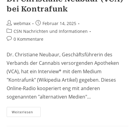
bei Kontrafunk
Beitrags-
Beitrag
webmax
Februar 14, 2025
Autor:
veröffentlicht:
Beitrags-
CSN Nachrichten und Informationen
Kategorie:
Beitrags-
0 Kommentare
Kommentare:
Dr. Christiane Neubaur, Geschäftsführerin des
Verbands der Cannabis versorgenden Apotheken
(VCA), hat ein Interview* mit dem Medium
"Kontrafunk" (Wikipedia Artikel) gegeben. Dieses
Online-Radio kooperiert eng mit anderen
sogenannten "alternativen Medien"…
Offene
Weiterlesen
Kritik
Am
Auftritt
Von
Dr.