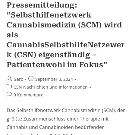
Christiane
Pressemitteilung:
Neubaur
(VCA)
“Selbsthilfenetzwerk
Bei
Kontrafunk
Cannabismedizin (SCM) wird
als
CannabisSelbsthilfeNetzewer
k (CSN) eigenständig –
Patientenwohl im Fokus”
Beitrags-
Beitrag
Gero
September 3, 2024
Autor:
veröffentlicht:
Beitrags-
CSN Nachrichten und Informationen
Kategorie:
Beitrags-
0 Kommentare
Kommentare:
Das Selbsthilfenetzwerk Cannabismedizin (SCM), der
größte Zusammenschluss einer Therapie mit
Cannabis und Cannabinoiden bedürfender