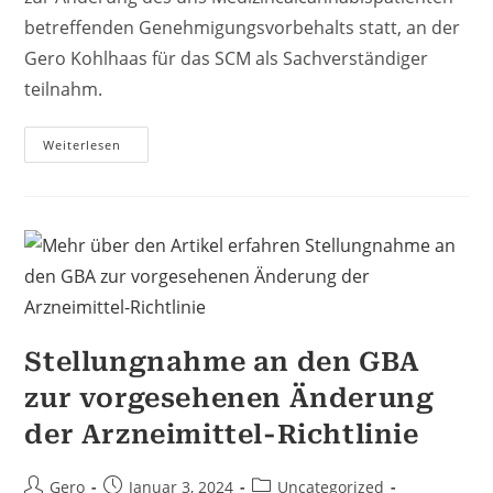
betreffenden Genehmigungsvorbehalts statt, an der
Gero Kohlhaas für das SCM als Sachverständiger
teilnahm.
G-
Weiterlesen
BA:
Kurzbericht
Zur
Anhörung
Zur
Änderung
Des
Genehmigungsvorbehalts
Stellungnahme an den GBA
zur vorgesehenen Änderung
der Arzneimittel-Richtlinie
Beitrags-
Beitrag
Beitrags-
Gero
Januar 3, 2024
Uncategorized