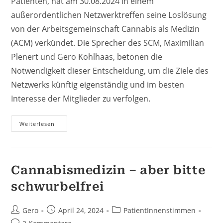
Patienten, hat am 30.08.2024 in einem
außerordentlichen Netzwerktreffen seine Loslösung
von der Arbeitsgemeinschaft Cannabis als Medizin
(ACM) verkündet. Die Sprecher des SCM, Maximilian
Plenert und Gero Kohlhaas, betonen die
Notwendigkeit dieser Entscheidung, um die Ziele des
Netzwerks künftig eigenständig und im besten
Interesse der Mitglieder zu verfolgen.
Pressemitteilung:
Weiterlesen
“Selbsthilfenetzwerk
Cannabismedizin
(SCM)
Wird
Als
CannabisSelbsthilfeNetzewerk
Cannabismedizin – aber bitte
(CSN)
Eigenständig
schwurbelfrei
–
Patientenwohl
Im
Fokus”
Beitrags-
Beitrag
Beitrags-
Gero
April 24, 2024
PatientInnenstimmen
Autor:
veröffentlicht:
Kategorie:
Beitrags-