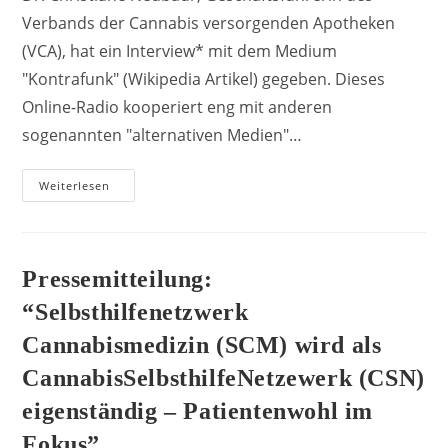
Verbands der Cannabis versorgenden Apotheken
(VCA), hat ein Interview* mit dem Medium
"Kontrafunk" (Wikipedia Artikel) gegeben. Dieses
Online-Radio kooperiert eng mit anderen
sogenannten "alternativen Medien"…
Offene
Weiterlesen
Kritik
Am
Auftritt
Von
Dr.
Christiane
Pressemitteilung:
Neubaur
(VCA)
“Selbsthilfenetzwerk
Bei
Kontrafunk
Cannabismedizin (SCM) wird als
CannabisSelbsthilfeNetzewerk (CSN)
eigenständig – Patientenwohl im
Fokus”