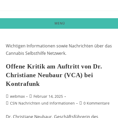
Zum
Inhalt
springen
MENÜ
Wichtigen Informationen sowie Nachrichten über das
Cannabis Selbsthilfe Netzwerk.
Offene Kritik am Auftritt von Dr.
Christiane Neubaur (VCA) bei
Kontrafunk
Beitrags-
Beitrag
webmax
Februar 14, 2025
Autor:
veröffentlicht:
Beitrags-
Beitrags-
CSN Nachrichten und Informationen
0 Kommentare
Kategorie:
Kommentare:
Dr. Christiane Neubaur, Geschäftsführerin des