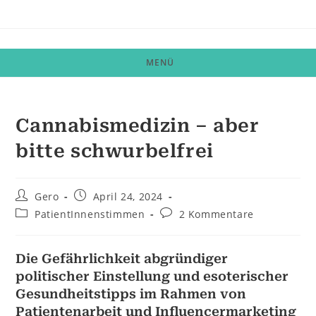
Zum
Inhalt
springen
MENÜ
Cannabismedizin – aber
bitte schwurbelfrei
Beitrags-
Beitrag
Gero
April 24, 2024
Autor:
veröffentlicht:
Beitrags-
Beitrags-
PatientInnenstimmen
2 Kommentare
Kategorie:
Kommentare:
Die Gefährlichkeit abgründiger
politischer Einstellung und esoterischer
Gesundheitstipps im Rahmen von
Patientenarbeit und Influencermarketing