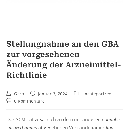
Stellungnahme an den GBA
zur vorgesehenen
Änderung der Arzneimittel-
Richtlinie
Beitrags-
Beitrag
Beitrags-
Gero
Januar 3, 2024
Uncategorized
Autor:
veröffentlicht:
Kategorie:
Beitrags-
0 Kommentare
Kommentare:
Das SCM hat zusätzlich zu dem mit anderen
Cannabis-
Fachverbänden
abgegebenen Verbändepapier
Raus