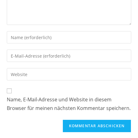
Gib
deinen
Namen
Gib
oder
deine
Benutzernamen
E-
Gib
zum
Mail-
deine
Kommentieren
Adresse
Website-
ein
zum
URL
Name, E-Mail-Adresse und Website in diesem
Kommentieren
ein
ein
Browser für meinen nächsten Kommentar speichern.
(optional)