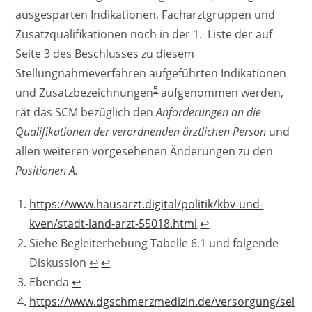
ausgesparten Indikationen, Facharztgruppen und
Zusatzqualifikationen noch in der 1. Liste der auf
Seite 3 des Beschlusses zu diesem
Stellungnahmeverfahren aufgeführten Indikationen
5
und Zusatzbezeichnungen
aufgenommen werden,
rät das SCM bezüglich den
Anforderungen an die
Qualifikationen der
verordnenden ärztlichen Person
und
allen weiteren vorgesehenen Änderungen zu den
Positionen A.
https://www.hausarzt.digital/politik/kbv-und-
kven/stadt-land-arzt-55018.html
↩︎
Siehe Begleiterhebung Tabelle 6.1 und folgende
Diskussion
↩︎
↩︎
Ebenda
↩︎
https://www.dgschmerzmedizin.de/versorgung/sel