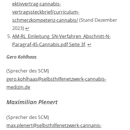
ektivvertrag-cannabis-
vertragssteckbrief/curriculum-
schmerzkompetenz-cannabis/
(Stand Dezember
2023)
↩︎
AM-RL_Einleitung_SN-Verfahren_Abschnitt-N-
Paragraf-45-Cannabis.pdf Seite 3f
.
↩︎
Gero Kohlhaas
(Sprecher des SCM)
gero.kohlhaas@selbsthilfenetzwerk-cannabis-
medizin.de
Maximilian Plenert
(Sprecher des SCM)
max.plenert@selbsthilfenetzwerk-cannanis-